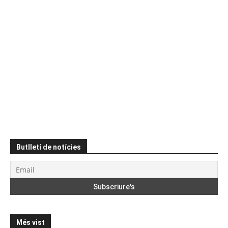
Butlletí de notícies
Més vist