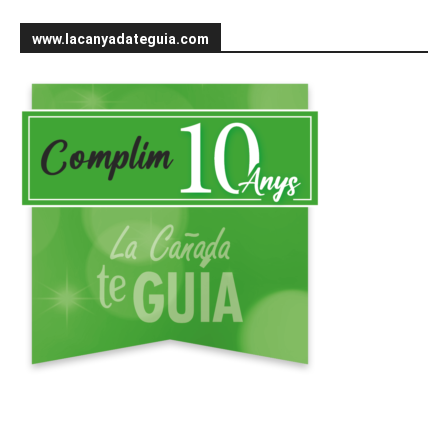
www.lacanyadateguia.com