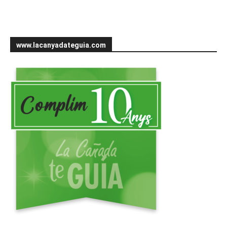
www.lacanyadateguia.com