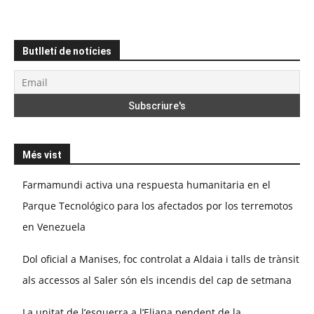
Butlletí de notícies
Més vist
Farmamundi activa una respuesta humanitaria en el
Parque Tecnológico para los afectados por los terremotos
en Venezuela
Dol oficial a Manises, foc controlat a Aldaia i talls de trànsit
als accessos al Saler són els incendis del cap de setmana
La unitat de l’esquerra a l’Eliana pendent de la