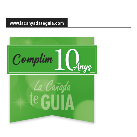
www.lacanyadateguia.com