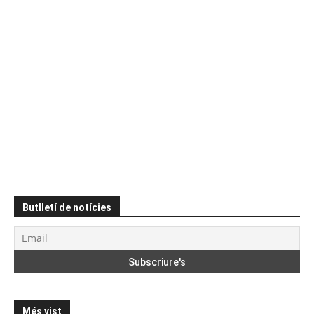
Butlletí de notícies
Més vist