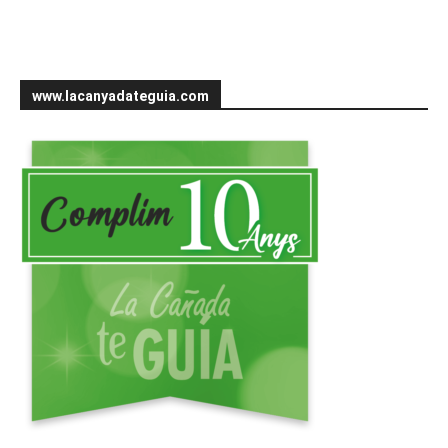
www.lacanyadateguia.com