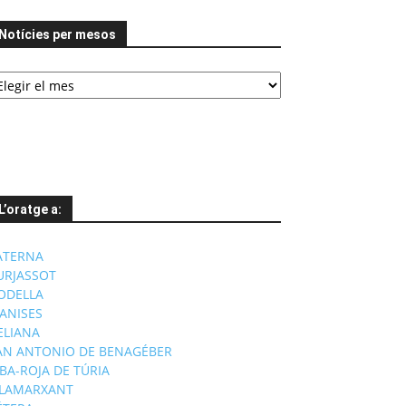
Notícies per mesos
tícies
er
esos
L’oratge a:
ATERNA
URJASSOT
ODELLA
ANISES
'ELIANA
AN ANTONIO DE BENAGÉBER
IBA-ROJA DE TÚRIA
ILAMARXANT