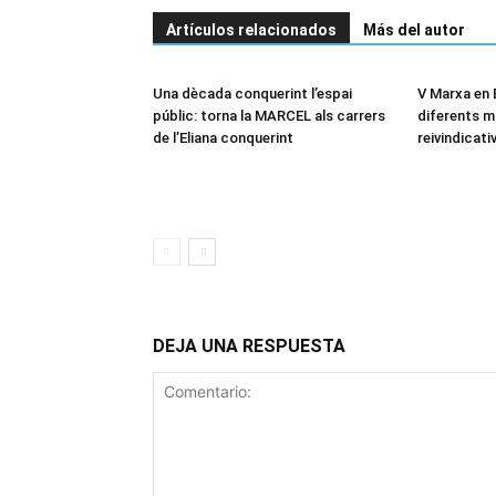
Artículos relacionados
Más del autor
Una dècada conquerint l’espai
V Marxa en B
públic: torna la MARCEL als carrers
diferents m
de l’Eliana conquerint
reivindicati
DEJA UNA RESPUESTA