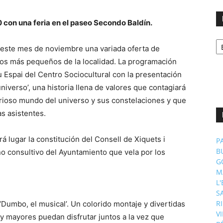
0 con una feria en el paseo Secondo Baldín.
No
p
ra este mes de noviembre una variada oferta de
m
 los más pequeños de la localidad. La programación
ou Espai del Centro Sociocultural con la presentación
 universo’, una historia llena de valores que contagiará
sterioso mundo del universo y sus constelaciones y que
as asistentes.
rá lugar la constitución del Consell de Xiquets i
P
B
o consultivo del Ayuntamiento que vela por los
G
M
eros.
L
S
R
‘Dumbo, el musical’. Un colorido montaje y divertidas
V
 mayores puedan disfrutar juntos a la vez que