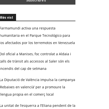
Més vist
Farmamundi activa una respuesta
humanitaria en el Parque Tecnológico para
los afectados por los terremotos en Venezuela
Dol oficial a Manises, foc controlat a Aldaia i
talls de trànsit als accessos al Saler són els
incendis del cap de setmana
La Diputació de València impulsa la campanya
‘Rebaixes en valencià’ per a promoure la
llengua propia en el comerç local
La unitat de l’esquerra a l’Eliana pendent de la