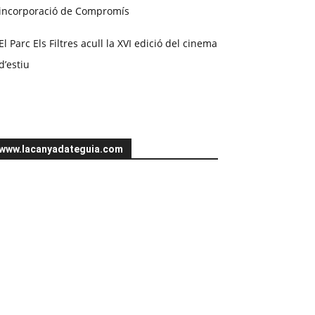
incorporació de Compromís
El Parc Els Filtres acull la XVI edició del cinema
d’estiu
www.lacanyadateguia.com