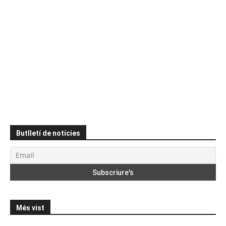
Butlletí de notícies
Més vist