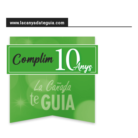
www.lacanyadateguia.com