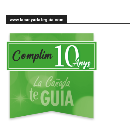
www.lacanyadateguia.com