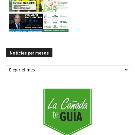
Notícies per mesos
Notícies
per
mesos