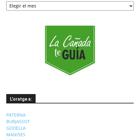
Notícies
per
mesos
L’oratge a:
PATERNA
BURJASSOT
GODELLA
MANISES