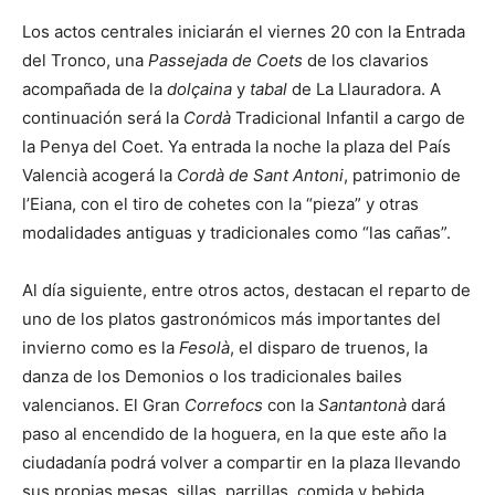
Los actos centrales iniciarán el viernes 20 con la Entrada
del Tronco, una
Passejada de Coets
de los clavarios
acompañada de la
dolçaina
y
tabal
de La Llauradora. A
continuación será la
Cordà
Tradicional Infantil a cargo de
la Penya del Coet. Ya entrada la noche la plaza del País
Valencià acogerá la
Cordà de Sant Antoni
, patrimonio de
l’Eiana, con el tiro de cohetes con la “pieza” y otras
modalidades antiguas y tradicionales como “las cañas”.
Al día siguiente, entre otros actos, destacan el reparto de
uno de los platos gastronómicos más importantes del
invierno como es la
Fesolà
, el disparo de truenos, la
danza de los Demonios o los tradicionales bailes
valencianos. El Gran
Correfocs
con la
S
antantonà
dará
paso al encendido de la hoguera, en la que este año la
ciudadanía podrá volver a compartir en la plaza llevando
sus propias mesas, sillas, parrillas, comida y bebida,