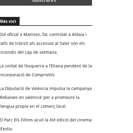
Més vist
Dol oficial a Manises, foc controlat a Aldaia i
talls de trànsit als accessos al Saler són els
incendis del cap de setmana
La unitat de l’esquerra a l’Eliana pendent de la
incorporació de Compromís
La Diputació de València impulsa la campanya
‘Rebaixes en valencià’ per a promoure la
llengua propia en el comerç local
El Parc Els Filtres acull la XVI edició del cinema
d’estiu