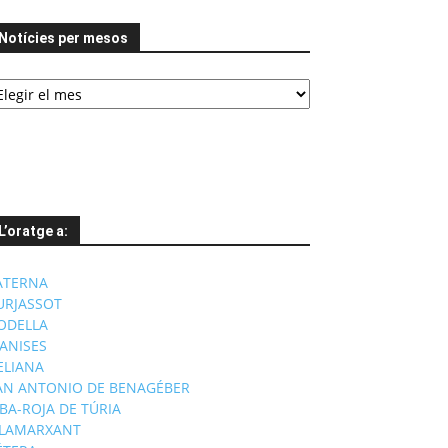
Notícies per mesos
tícies
er
esos
L’oratge a:
ATERNA
URJASSOT
ODELLA
ANISES
'ELIANA
AN ANTONIO DE BENAGÉBER
IBA-ROJA DE TÚRIA
ILAMARXANT