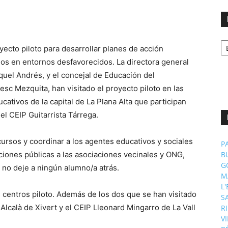
No
ecto piloto para desarrollar planes de acción
p
m
dos en entornos desfavorecidos. La directora general
aquel Andrés, y el concejal de Educación del
esc Mezquita, han visitado el proyecto piloto en las
tivos de la capital de La Plana Alta que participan
el CEIP Guitarrista Tárrega.
recursos y coordinar a los agentes educativos y sociales
P
ciones públicas a las asociaciones vecinales y ONG,
B
G
 no deje a ningún alumno/a atrás.
M
L
 centros piloto. Además de los dos que se han visitado
S
lcalà de Xivert y el CEIP Lleonard Mingarro de La Vall
R
V