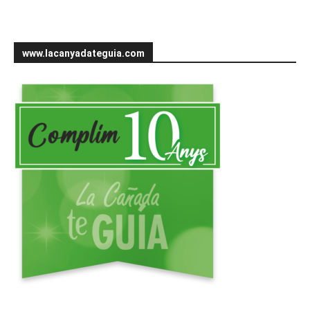
www.lacanyadateguia.com