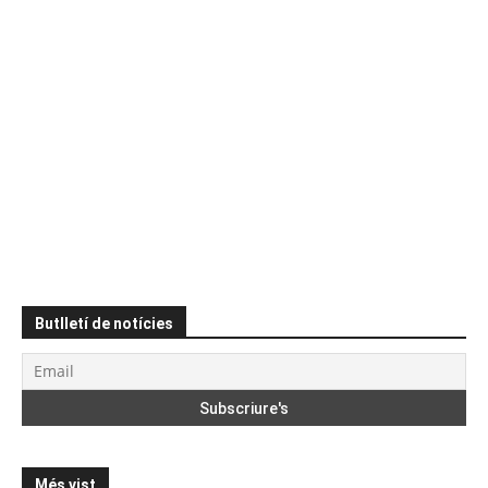
Butlletí de notícies
Més vist