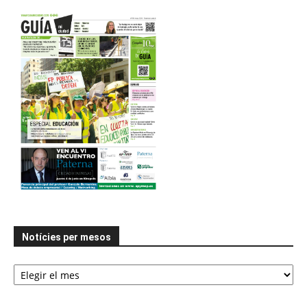
Notícies per mesos
Notícies
per
mesos