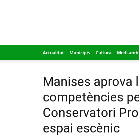
GUÍA
MI
CIUDAD
Actualitat
Municipis
Cultura
Medi amb
Manises aprova l
competències per
Conservatori Pro
espai escènic