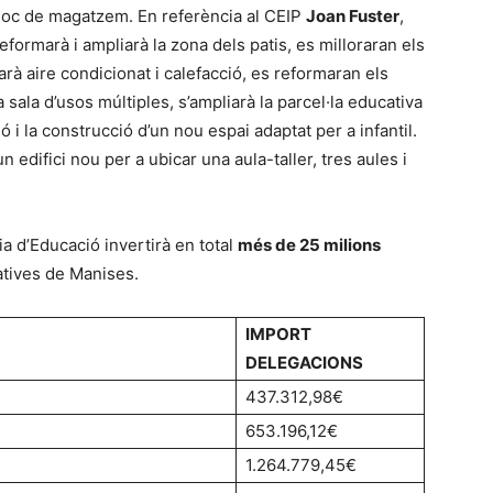
lloc de magatzem. En referència al CEIP
Joan Fuster
,
eformarà i ampliarà la zona dels patis, es milloraran els
arà aire condicionat i calefacció, es reformaran els
 sala d’usos múltiples, s’ampliarà la parcel·la educativa
ó i la construcció d’un nou espai adaptat per a infantil.
n edifici nou per a ubicar una aula-taller, tres aules i
ria d’Educació invertirà en total
més de 25 milions
atives de Manises.
IMPORT
DELEGACIONS
437.312,98€
653.196,12€
1.264.779,45€