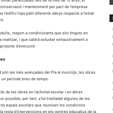
l estan paralitzades des de fa més de 10 anys, el
e conservació i manteniment per part de l’empresa
 l’edifici haja patit diferents danys respecte a l’estat
nt.
roduïts, respon a condicionants que són tinguts en
a realitzar, i que caldrà estudiar exhaustivament a
 projecte d’execució.
ses
t
són les més avançades del Pla al municipi, les obres
 en un període breu de temps.
e de les obres en l’activitat escolar i en altres
or possible, per tant, s’ha traslladat algunes de les
ltres espais escolars que reunixen les condicions
a la resta d’intervencions en els centres educatius de la