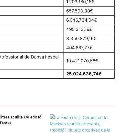
1.203.180,15€
657.503,30€
6.046.734,04€
495.313,19€
3.350.879,16€
494.667,77€
rofessional de Dansa i espai
10.421.070,58€
25.024.636,74€
iltres acull la XVI edició
d’estiu