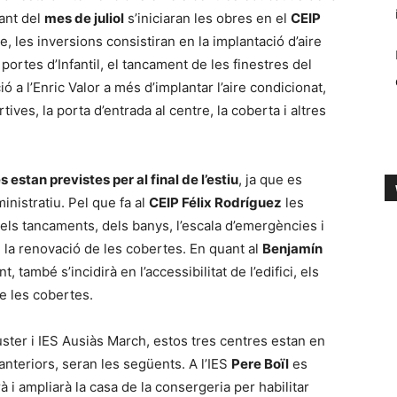
tant del
mes de juliol
s’iniciaran les obres en el
CEIP
re, les inversions consistiran en la implantació d’aire
s portes d’Infantil, el tancament de les finestres del
ó a l’Enric Valor a més d’implantar l’aire condicionat,
rtives, la porta d’entrada al centre, la coberta i altres
s estan previstes per al final de l’estiu
, ja que es
nistratiu. Pel que fa al
CEIP Félix Rodríguez
les
dels tancaments, dels banys, l’escala d’emergències i
 i la renovació de les cobertes. En quant al
Benjamín
 també s’incidirà en l’accessibilitat de l’edifici, els
de les cobertes.
uster i IES Ausiàs March, estos tres centres estan en
 anteriors, seran les següents. A l’IES
Pere Boïl
es
 i ampliarà la casa de la consergeria per habilitar