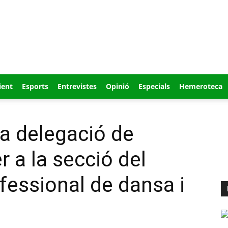
ient
Esports
Entrevistes
Opinió
Especials
Hemeroteca
a delegació de
 a la secció del
fessional de dansa i