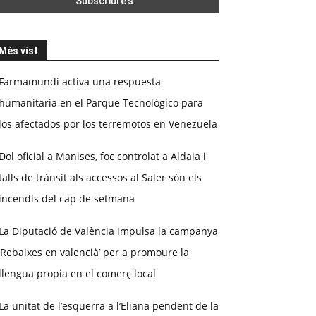
Més vist
Farmamundi activa una respuesta
humanitaria en el Parque Tecnológico para
los afectados por los terremotos en Venezuela
Dol oficial a Manises, foc controlat a Aldaia i
talls de trànsit als accessos al Saler són els
incendis del cap de setmana
La Diputació de València impulsa la campanya
‘Rebaixes en valencià’ per a promoure la
llengua propia en el comerç local
La unitat de l’esquerra a l’Eliana pendent de la