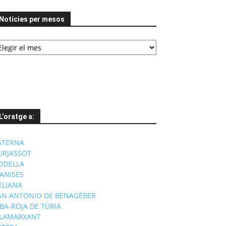
Notícies per mesos
tícies
er
esos
L’oratge a:
ATERNA
URJASSOT
ODELLA
ANISES
'ELIANA
AN ANTONIO DE BENAGÉBER
IBA-ROJA DE TÚRIA
ILAMARXANT