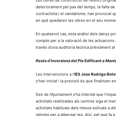
Les obres de construcció de l’edifici origina
deteriorament pel pas del temps, la falta d
contractista i el vandalisme, han provocat que
en què quedaren les obres en el seu mome
En qualsevol cas, esta anàlisi dels danys p
compte per a la valoració de les actuacions 
través d’una auditoria tècnica prèviament al
Resta d’inversions del Pla Edificant a Mani
Les intervencions a l’
IES Jose Rodrigo Bote
s’han iniciat i la previsió és que finalitzen
Des de l’Ajuntament s’ha intentat que l’impact
activitats realitzades als centres siga el men
activitats habituals dels mesos estivals a a
idònies per a albergar-les. Així, pel que fa 