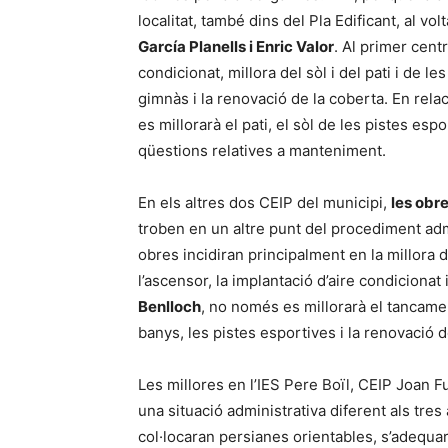
localitat, també dins del Pla Edificant, al vol
García Planells i Enric Valor
. Al primer cent
condicionat, millora del sòl i del pati i de le
gimnàs i la renovació de la coberta. En relaci
es millorarà el pati, el sòl de les pistes espo
qüestions relatives a manteniment.
En els altres dos CEIP del municipi,
les obre
troben en un altre punt del procediment admi
obres incidiran principalment en la millora 
l’ascensor, la implantació d’aire condicionat
Benlloch
, no només es millorarà el tancament,
banys, les pistes esportives i la renovació 
Les millores en l’IES Pere Boïl, CEIP Joan F
una situació administrativa diferent als tres
col·locaran persianes orientables, s’adequarà