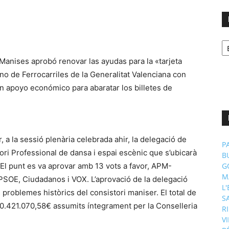
No
p
m
 a la sessió plenària celebrada ahir, la delegació de
P
ri Professional de dansa i espai escènic que s’ubicarà
B
El punt es va aprovar amb 13 vots a favor, APM-
G
M
PSOE, Ciudadanos i VOX. L’aprovació de la delegació
L
problemes històrics del consistori maniser. El total de
S
a 10.421.070,58€ assumits íntegrament per la Conselleria
R
V