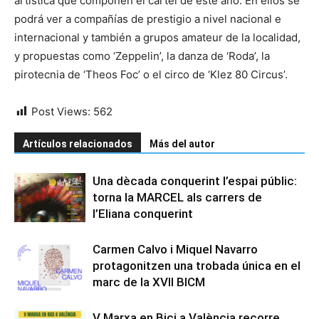
artística que componen el cartel de este año. En ellos se
podrá ver a compañías de prestigio a nivel nacional e
internacional y también a grupos amateur de la localidad,
y propuestas como ‘Zeppelin’, la danza de ‘Roda’, la
pirotecnia de ‘Theos Foc’ o el circo de ‘Klez 80 Circus’.
Post Views:
562
Artículos relacionados
Más del autor
Una dècada conquerint l’espai públic:
torna la MARCEL als carrers de
l’Eliana conquerint
Carmen Calvo i Miquel Navarro
protagonitzen una trobada única en el
marc de la XVII BICM
V Marxa en Bici a València recorre