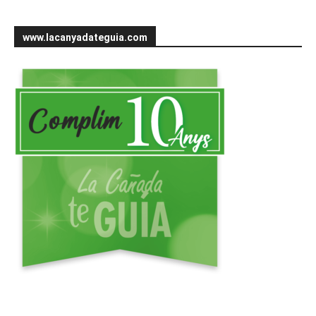
www.lacanyadateguia.com