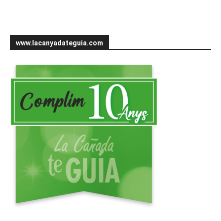
www.lacanyadateguia.com