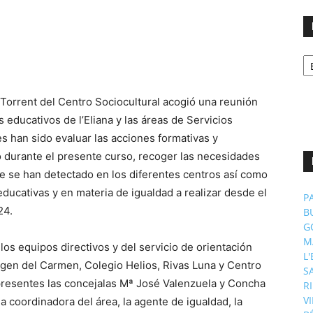
No
p
m
p Torrent del Centro Sociocultural acogió una reunión
 educativos de l’Eliana y las áreas de Servicios
es han sido evaluar las acciones formativas y
 durante el presente curso, recoger las necesidades
e se han detectado en los diferentes centros así como
educativas y en materia de igualdad a realizar desde el
P
24.
B
G
M
los equipos directivos y del servicio de orientación
L
Virgen del Carmen, Colegio Helios, Rivas Luna y Centro
S
 presentes las concejalas Mª José Valenzuela y Concha
R
V
 coordinadora del área, la agente de igualdad, la