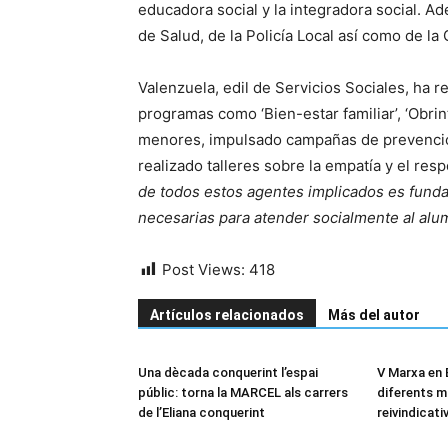
educadora social y la integradora social. A
de Salud, de la Policía Local así como de la 
Valenzuela, edil de Servicios Sociales, ha 
programas como ‘Bien-estar familiar’, ‘Obri
menores, impulsado campañas de prevención d
realizado talleres sobre la empatía y el res
de todos estos agentes implicados es fundam
necesarias para atender
socialmente
al alu
Post Views:
418
Artículos relacionados
Más del autor
Una dècada conquerint l’espai
V Marxa en B
públic: torna la MARCEL als carrers
diferents m
de l’Eliana conquerint
reivindicati