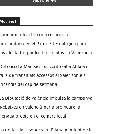
Més vist
Farmamundi activa una respuesta
humanitaria en el Parque Tecnológico para
los afectados por los terremotos en Venezuela
Dol oficial a Manises, foc controlat a Aldaia i
talls de trànsit als accessos al Saler són els
incendis del cap de setmana
La Diputació de València impulsa la campanya
‘Rebaixes en valencià’ per a promoure la
llengua propia en el comerç local
La unitat de l’esquerra a l’Eliana pendent de la