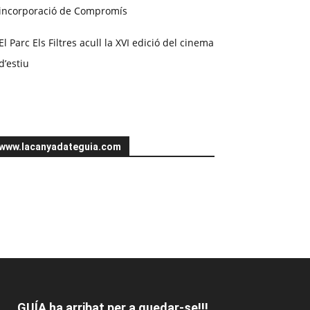
incorporació de Compromís
El Parc Els Filtres acull la XVI edició del cinema
d’estiu
www.lacanyadateguia.com
GUÍA ha arribat per a quedar-se!!!