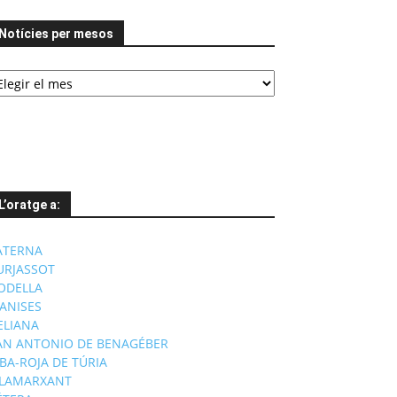
Notícies per mesos
tícies
er
esos
L’oratge a:
ATERNA
URJASSOT
ODELLA
ANISES
'ELIANA
AN ANTONIO DE BENAGÉBER
IBA-ROJA DE TÚRIA
ILAMARXANT