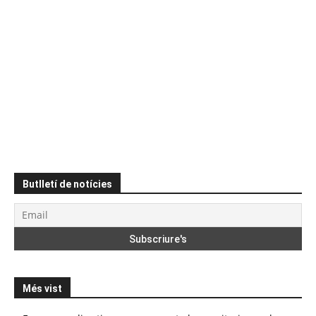
Butlletí de notícies
Més vist