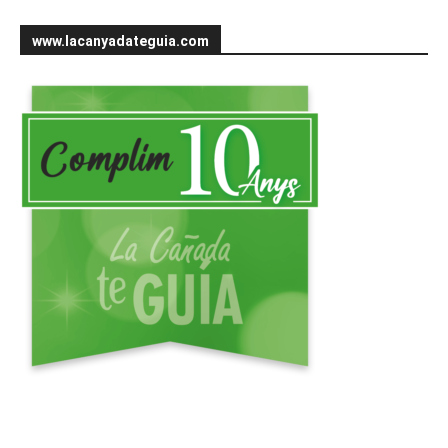
www.lacanyadateguia.com