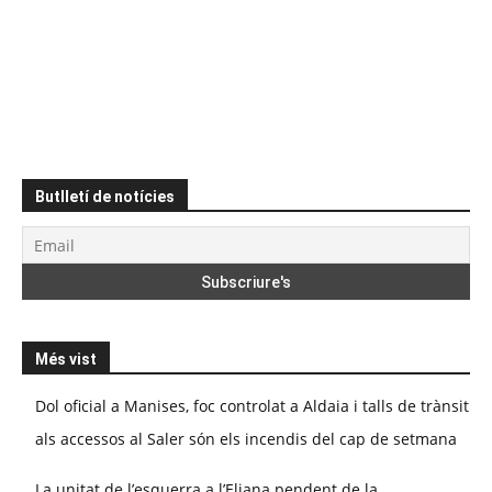
Butlletí de notícies
Més vist
Dol oficial a Manises, foc controlat a Aldaia i talls de trànsit
als accessos al Saler són els incendis del cap de setmana
La unitat de l’esquerra a l’Eliana pendent de la