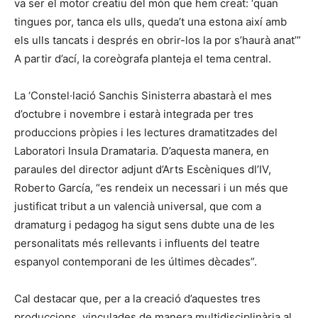
va ser el motor creatiu del món que hem creat: ‘quan
tingues por, tanca els ulls, queda’t una estona així amb
els ulls tancats i després en obrir-los la por s’haurà anat’”
A partir d’ací, la coreògrafa planteja el tema central.
La ‘Constel·lació Sanchis Sinisterra abastarà el mes
d’octubre i novembre i estarà integrada per tres
produccions pròpies i les lectures dramatitzades del
Laboratori Insula Dramataria. D’aquesta manera, en
paraules del director adjunt d’Arts Escèniques dl’IV,
Roberto García, “es rendeix un necessari i un més que
justificat tribut a un valencià universal, que com a
dramaturg i pedagog ha sigut sens dubte una de les
personalitats més rellevants i influents del teatre
espanyol contemporani de les últimes dècades”.
Cal destacar que, per a la creació d’aquestes tres
produccions, vinculades de manera multidisciplinària al