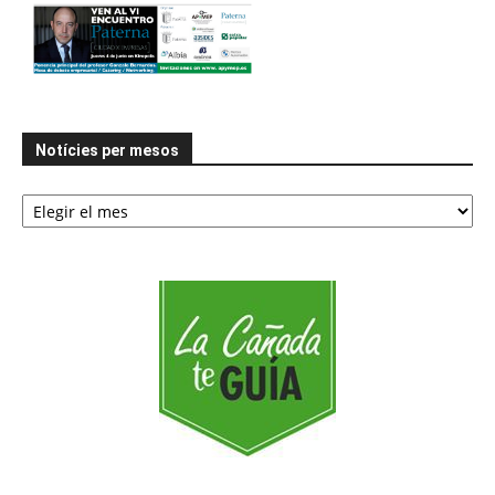
Notícies per mesos
Notícies
per
mesos