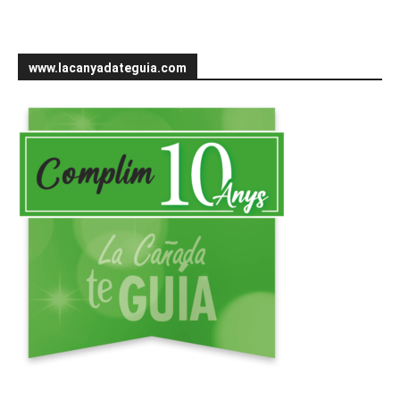
www.lacanyadateguia.com