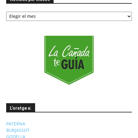
Notícies
per
mesos
L’oratge a:
PATERNA
BURJASSOT
GODELLA