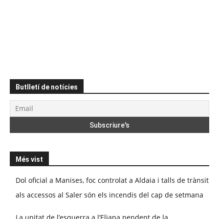
Butlletí de notícies
Més vist
Dol oficial a Manises, foc controlat a Aldaia i talls de trànsit
als accessos al Saler són els incendis del cap de setmana
La unitat de l’esquerra a l’Eliana pendent de la