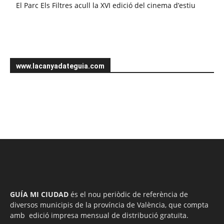
El Parc Els Filtres acull la XVI edició del cinema d’estiu
www.lacanyadateguia.com
GUÍA MI CIUDAD
és el nou periòdic de referència de
diversos municipis de la província de València, que compta
amb edició impresa mensual de distribució gratuïta.