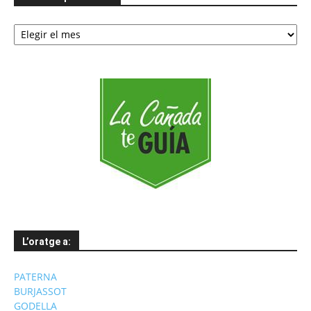
Notícies
per
mesos
L’oratge a:
PATERNA
BURJASSOT
GODELLA