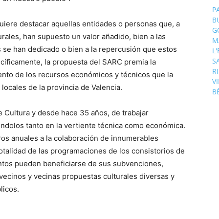
P
B
uiere destacar aquellas entidades o personas que, a
G
urales, han supuesto un valor añadido, bien a las
M
es se han dedicado o bien a la repercusión que estos
L
S
ecíficamente, la propuesta del SARC premia la
R
nto de los recursos económicos y técnicos que la
V
locales de la provincia de Valencia.
B
e Cultura y desde hace 35 años, de trabajar
éndolos tanto en la vertiente técnica como económica.
ros anuales a la colaboración de innumerables
 totalidad de las programaciones de los consistorios de
ientos pueden beneficiarse de sus subvenciones,
vecinos y vecinas propuestas culturales diversas y
licos.