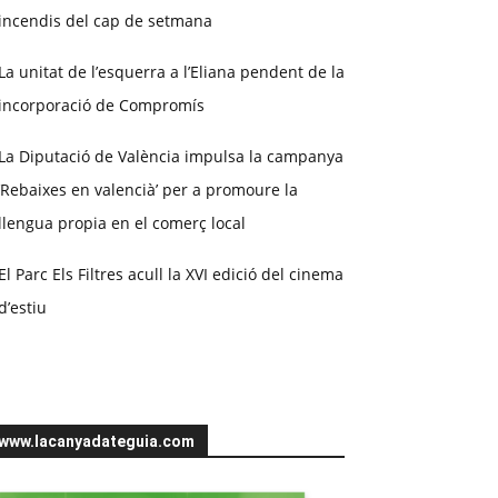
incendis del cap de setmana
La unitat de l’esquerra a l’Eliana pendent de la
incorporació de Compromís
La Diputació de València impulsa la campanya
‘Rebaixes en valencià’ per a promoure la
llengua propia en el comerç local
El Parc Els Filtres acull la XVI edició del cinema
d’estiu
www.lacanyadateguia.com