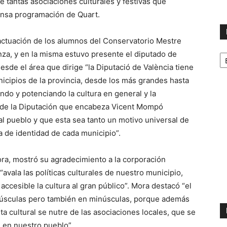
de tantas asociaciones culturales y festivas que
tensa programación de Quart.
 actuación de los alumnos del Conservatorio Mestre
No
nza, y en la misma estuvo presente el diputado de
p
esde el área que dirige “la Diputació de València tiene
m
nicipios de la provincia, desde los más grandes hasta
do y potenciando la cultura en general y la
desde la Diputación que encabeza Vicent Mompó
al pueblo y que esta sea tanto un motivo universal de
 de identidad de cada municipio”.
ora, mostró su agradecimiento a la corporación
avala las políticas culturales de nuestro municipio,
cesible la cultura al gran público”. Mora destacó “el
yúsculas pero también en minúsculas, porque además
 cultural se nutre de las asociaciones locales, que se
 en nuestro pueblo”.