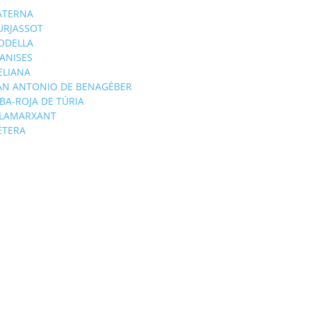
ATERNA
URJASSOT
ODELLA
ANISES
'ELIANA
AN ANTONIO DE BENAGÉBER
IBA-ROJA DE TÚRIA
ILAMARXANT
ÉTERA