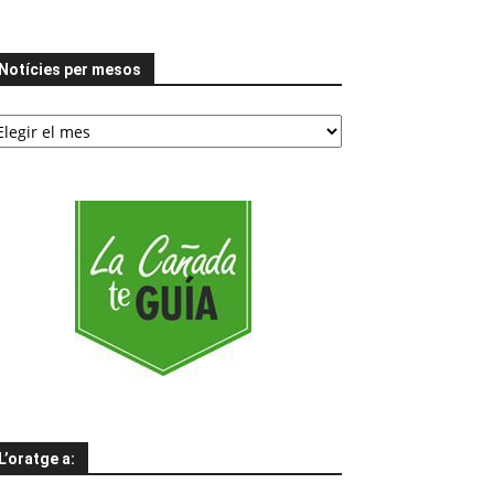
Notícies per mesos
tícies
er
esos
L’oratge a: