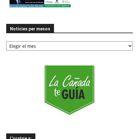
Notícies per mesos
Notícies
per
mesos
L’oratge a: