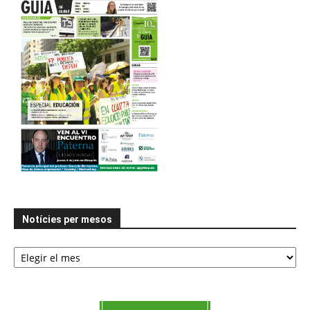
Notícies per mesos
Notícies
per
mesos