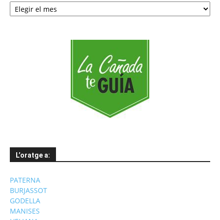
per
mesos
L’oratge a:
PATERNA
BURJASSOT
GODELLA
MANISES