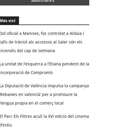
Més vist
Dol oficial a Manises, foc controlat a Aldaia i
talls de trànsit als accessos al Saler són els
incendis del cap de setmana
La unitat de l’esquerra a l’Eliana pendent de la
incorporació de Compromís
La Diputació de València impulsa la campanya
‘Rebaixes en valencià’ per a promoure la
llengua propia en el comerç local
El Parc Els Filtres acull la XVI edició del cinema
d’estiu