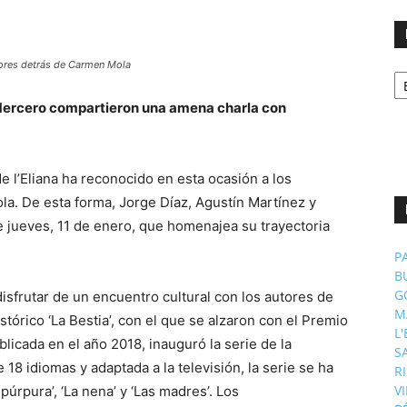
itores detrás de Carmen Mola
No
p
m
Mercero
compartieron una amena charla con
de l’Eliana ha reconocido en esta ocasión a los
a. De esta forma, Jorge Díaz, Agustín Martínez y
e jueves, 11 de enero, que homenajea su trayectoria
P
B
G
isfrutar de un encuentro cultural con los autores de
M
r histórico ‘La Bestia’, con el que se alzaron con el Premio
L
licada en el año 2018, inauguró la serie de la
S
18 idiomas y adaptada a la televisión, la serie se ha
R
V
púrpura’, ‘La nena’ y ‘Las madres’. Los