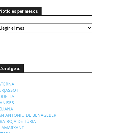
Notícies per mesos
tícies
er
esos
L’oratge a:
ATERNA
URJASSOT
ODELLA
ANISES
'ELIANA
AN ANTONIO DE BENAGÉBER
IBA-ROJA DE TÚRIA
ILAMARXANT