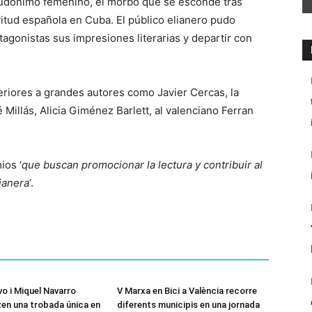
eudónimo femenino, el morbo que se esconde tras
vitud española en Cuba. El público elianero pudo
tagonistas sus impresiones literarias y departir con
eriores a grandes autores como Javier Cercas, la
illás, Alicia Giménez Barlett, al valenciano Ferran
ios ‘
que buscan promocionar la lectura y contribuir al
ianera
’.
o i Miquel Navarro
V Marxa en Bici a València recorre
en una trobada única en
diferents municipis en una jornada