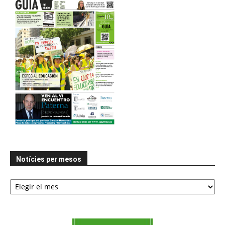
Notícies per mesos
Notícies
per
mesos