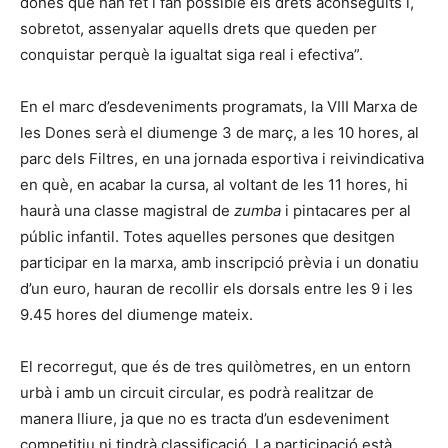
dones que han fet i fan possible els drets aconseguits i,
sobretot, assenyalar aquells drets que queden per
conquistar perquè la igualtat siga real i efectiva”.
En el marc d’esdeveniments programats, la VIII Marxa de
les Dones serà el diumenge 3 de març, a les 10 hores, al
parc dels Filtres, en una jornada esportiva i reivindicativa
en què, en acabar la cursa, al voltant de les 11 hores, hi
haurà una classe magistral de
zumba
i pintacares per al
públic infantil. Totes aquelles persones que desitgen
participar en la marxa, amb inscripció prèvia i un donatiu
d’un euro, hauran de recollir els dorsals entre les 9 i les
9.45 hores del diumenge mateix.
El recorregut, que és de tres quilòmetres, en un entorn
urbà i amb un circuit circular, es podrà realitzar de
manera lliure, ja que no es tracta d’un esdeveniment
competitiu ni tindrà classificació. La participació està