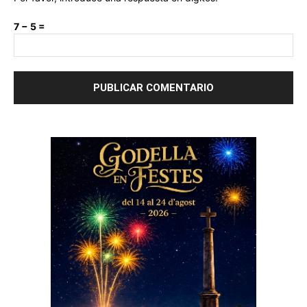
7 − 5 =