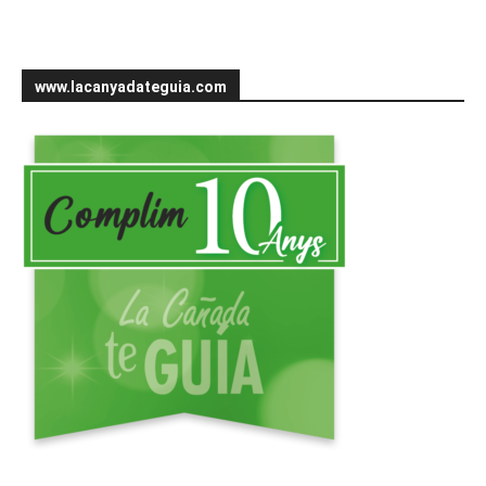
www.lacanyadateguia.com