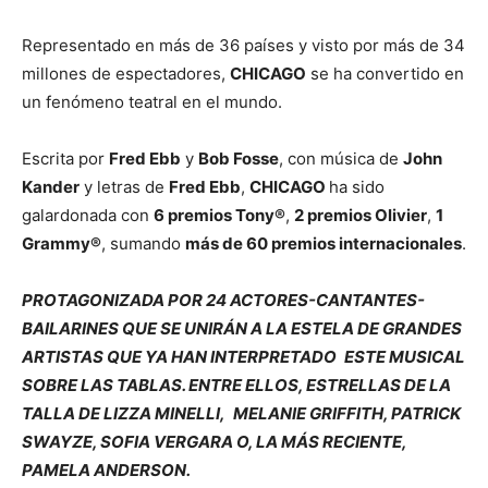
Representado en más de 36 países y visto por más de 34
millones de espectadores,
CHICAGO
se ha convertido en
un fenómeno teatral en el mundo.
Escrita por
Fred Ebb
y
Bob Fosse
, con música de
John
Kander
y letras de
Fred Ebb
,
CHICAGO
ha sido
galardonada con
6 premios Tony®
,
2 premios Olivier
,
1
Grammy®
, sumando
más de 60 premios internacionales
.
PROTAGONIZADA POR 24 ACTORES-CANTANTES-
BAILARINES QUE SE UNIRÁN A LA ESTELA DE GRANDES
ARTISTAS QUE YA HAN INTERPRETADO
ESTE MUSICAL
SOBRE LAS TABLAS. ENTRE ELLOS, ESTRELLAS DE LA
TALLA DE LIZZA MINELLI,
MELANIE GRIFFITH, PATRICK
SWAYZE, SOFIA VERGARA O, LA MÁS RECIENTE,
PAMELA ANDERSON.