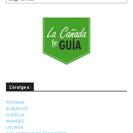
mesos
L’oratge a:
PATERNA
BURJASSOT
GODELLA
MANISES
L'ELIANA