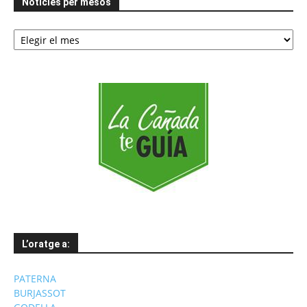
Notícies per mesos
Notícies
per
mesos
L’oratge a:
PATERNA
BURJASSOT