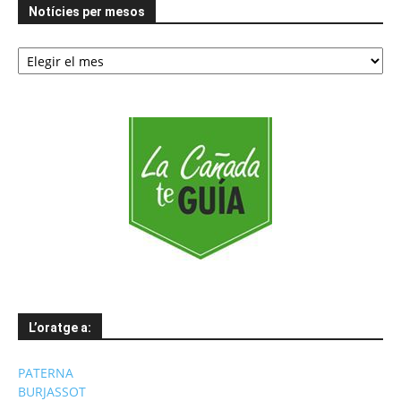
Notícies per mesos
Notícies
per
mesos
L’oratge a:
PATERNA
BURJASSOT