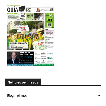
Notícies per mesos
Notícies
per
mesos