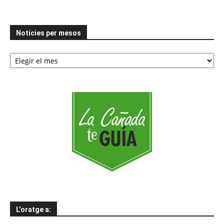
Notícies per mesos
Notícies
per
mesos
L’oratge a: