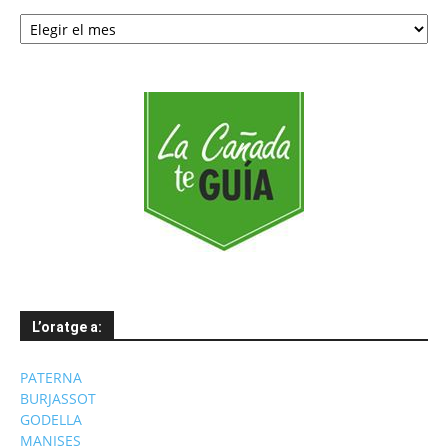
Notícies
per
mesos
L’oratge a:
PATERNA
BURJASSOT
GODELLA
MANISES