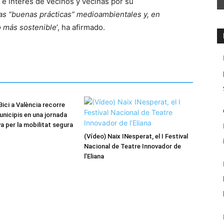
n e interés de vecinos y vecinas por su
las “buenas prácticas” medioambientales y, en
o más sostenible
’, ha afirmado.
ici a València recorre
unicipis en una jornada
va per la mobilitat segura
(Vídeo) Naix INesperat, el I Festival
Nacional de Teatre Innovador de
l’Eliana