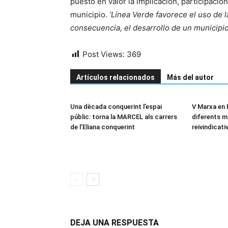
puesto en valor la implicación, participació
municipio.
‘Línea Verde favorece el uso de 
consecuencia, el desarrollo de un municipi
Post Views:
369
Artículos relacionados
Más del autor
Una dècada conquerint l’espai
V Marxa en B
públic: torna la MARCEL als carrers
diferents m
de l’Eliana conquerint
reivindicati
DEJA UNA RESPUESTA