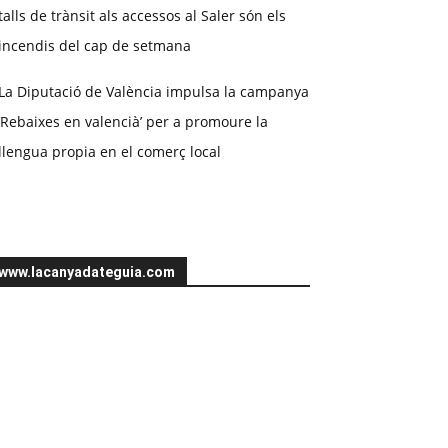
talls de trànsit als accessos al Saler són els
incendis del cap de setmana
La Diputació de València impulsa la campanya
‘Rebaixes en valencià’ per a promoure la
llengua propia en el comerç local
www.lacanyadateguia.com