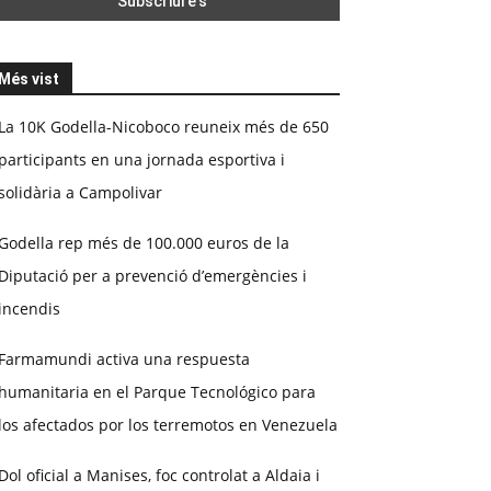
Més vist
La 10K Godella-Nicoboco reuneix més de 650
participants en una jornada esportiva i
solidària a Campolivar
Godella rep més de 100.000 euros de la
Diputació per a prevenció d’emergències i
incendis
Farmamundi activa una respuesta
humanitaria en el Parque Tecnológico para
los afectados por los terremotos en Venezuela
Dol oficial a Manises, foc controlat a Aldaia i