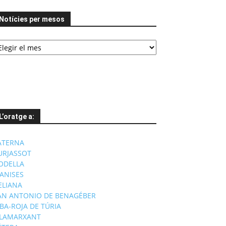
Notícies per mesos
tícies
er
esos
L’oratge a:
ATERNA
URJASSOT
ODELLA
ANISES
'ELIANA
AN ANTONIO DE BENAGÉBER
IBA-ROJA DE TÚRIA
ILAMARXANT