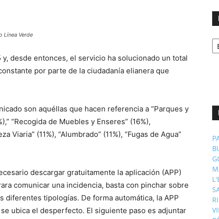
o Línea Verde
No
p
m
 y, desde entonces, el servicio ha solucionado un total
constante por parte de la ciudadanía elianera que
nicado son aquéllas que hacen referencia a “Parques y
%),” “Recogida de Muebles y Enseres” (16%),
eza Viaria” (11%), “Alumbrado” (11%), “Fugas de Agua”
P
B
G
M
necesario descargar gratuitamente la aplicación (APP)
L
Para comunicar una incidencia, basta con pinchar sobre
S
as diferentes tipologías. De forma automática, la APP
R
V
se ubica el desperfecto. El siguiente paso es adjuntar