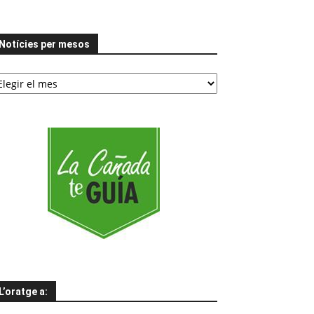
Notícies per mesos
tícies
er
esos
L’oratge a: