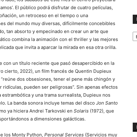
ramos’. El público podrá disfrutar de cuatro películas,
oñación, un retroceso en el tiempo o una
iones del mundo muy diversas, difícilmente concebibles
No
ído, tan absorto y empecinado en crear un arte que
p
iático combina la animación con el thriller y las mejores
m
icada que invita a aparcar la mirada en esa otra orilla.
te con un título reciente que pasó desapercibido en la
ro cierto, 2022), un film francés de Quentin Dupieux
o, “reúne dos obsesiones, tener el pene más chingón y
 ridículas, pueden ser peligrosas”. Sin apenas efectos
 estrambótica y una trama surrealista, Dupieux nos
lo. La banda sonora incluye temas del disco
Jon Santo
omo ya hiciera Andrei Tarkovski en
Solaris
(1972), que
sportándonos a dimensiones galácticas.
 de los Monty Python,
Personal Services
(Servicios muy