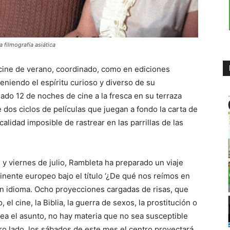
a filmografía asiática
 cine de verano, coordinado, como en ediciones
teniendo el espíritu curioso y diverso de su
ado 12 de noches de cine a la fresca en su terraza
 dos ciclos de películas que juegan a fondo la carta de
calidad imposible de rastrear en las parrillas de las
 y viernes de julio, Rambleta ha preparado un viaje
inente europeo bajo el título ‘¿De qué nos reímos en
 un idioma. Ocho proyecciones cargadas de risas, que
l cine, la Biblia, la guerra de sexos, la prostitución o
sea el asunto, no hay materia que no sea susceptible
otro lado, los sábados de este mes el centro proyectará