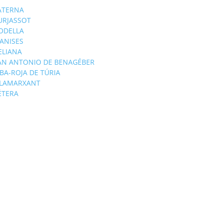
ATERNA
URJASSOT
ODELLA
ANISES
'ELIANA
AN ANTONIO DE BENAGÉBER
IBA-ROJA DE TÚRIA
ILAMARXANT
ÉTERA