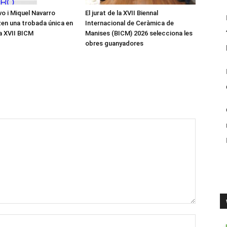
o i Miquel Navarro
El jurat de la XVII Biennal
en una trobada única en
Internacional de Ceràmica de
la XVII BICM
Manises (BICM) 2026 selecciona les
obres guanyadores