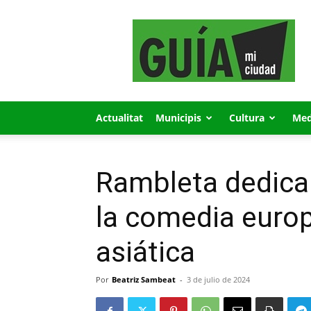
GUÍA
MI
CIUDAD
Actualitat
Municipis
Cultura
Med
Rambleta dedica 
la comedia europ
asiática
Por
Beatriz Sambeat
-
3 de julio de 2024