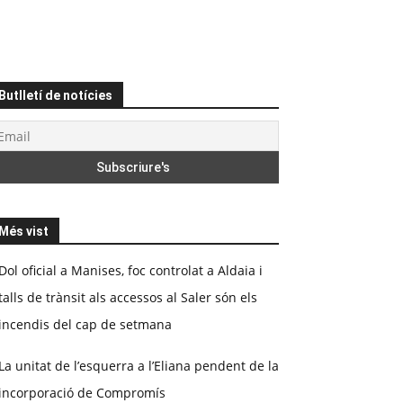
Butlletí de notícies
Més vist
Dol oficial a Manises, foc controlat a Aldaia i
talls de trànsit als accessos al Saler són els
incendis del cap de setmana
La unitat de l’esquerra a l’Eliana pendent de la
incorporació de Compromís