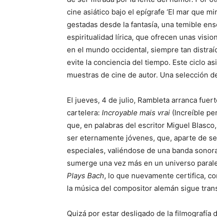
cine asiático bajo el epígrafe ‘El mar que mi
gestadas desde la fantasía, una temible ens
espiritualidad lírica, que ofrecen unas vis
en el mundo occidental, siempre tan distra
evite la conciencia del tiempo. Este ciclo as
muestras de cine de autor. Una selección del
El jueves, 4 de julio, Rambleta arranca fuer
cartelera:
Incroyable mais vrai
(Increíble pe
que, en palabras del escritor Miguel Blasc
ser eternamente jóvenes, que, aparte de ser
especiales, valiéndose de una banda sonora
sumerge una vez más en un universo parale
Plays Bach
, lo que nuevamente certifica, c
la música del compositor alemán sigue tran
Quizá por estar desligado de la filmografía