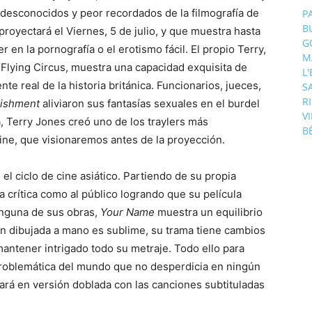
 desconocidos y peor recordados de la filmografía de
P
B
proyectará el Viernes, 5 de julio, y que muestra hasta
G
en la pornografía o el erotismo fácil. El propio Terry,
M
 Flying Circus, muestra una capacidad exquisita de
L
te real de la historia británica. Funcionarios, jueces,
S
R
lishment
aliviaron sus fantasías sexuales en el burdel
V
, Terry Jones creó uno de los traylers más
B
cine, que visionaremos antes de la proyección.
, el ciclo de cine asiático. Partiendo de su propia
a crítica como al público logrando que su película
inguna de sus obras,
Your Name
muestra un equilibrio
ón dibujada a mano es sublime, su trama tiene cambios
mantener intrigado todo su metraje. Todo ello para
 problemática del mundo que no desperdicia en ningún
rá en versión doblada con las canciones subtituladas