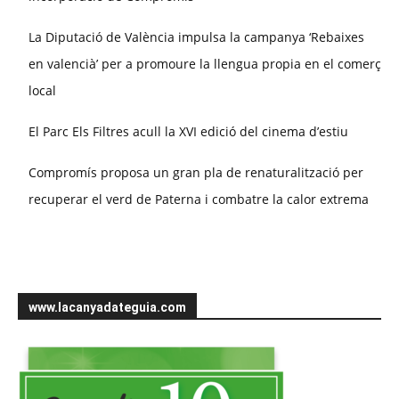
La Diputació de València impulsa la campanya ‘Rebaixes
en valencià’ per a promoure la llengua propia en el comerç
local
El Parc Els Filtres acull la XVI edició del cinema d’estiu
Compromís proposa un gran pla de renaturalització per
recuperar el verd de Paterna i combatre la calor extrema
www.lacanyadateguia.com