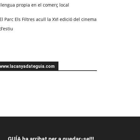
llengua propia en el comerç local
El Parc Els Filtres acull la XVI edició del cinema
d’estiu
www.lacanyadateguia.com
GUÍA ha arribat per a quedar-se!!!