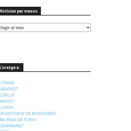
Notícies per mesos
tícies
er
esos
L’oratge a:
ATERNA
URJASSOT
ODELLA
ANISES
'ELIANA
AN ANTONIO DE BENAGÉBER
IBA-ROJA DE TÚRIA
ILAMARXANT