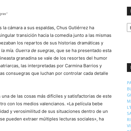
gras"
No
s la cámara a sus espaldas, Chus Gutiérrez ha
p
m
ngular transición hacia la comedia junto a las mismas
ezaban los repartos de sus historias dramáticas y
 la mía. Guerra de suegras
, que se ha presentado esta
 cineasta granadina se vale de los resortes del humor
atriarcas, las interpretadas por Carmina Barrios y
uras consuegras que luchan por controlar cada detalle
P
B
G
una de las cosas más difíciles y satisfactorias de este
M
tro con los medios valencianos. «La película bebe
L
idad y verosimilitud de sus situaciones dentro de un
S
se pueden extraer múltiples lecturas sociales», ha
R
V