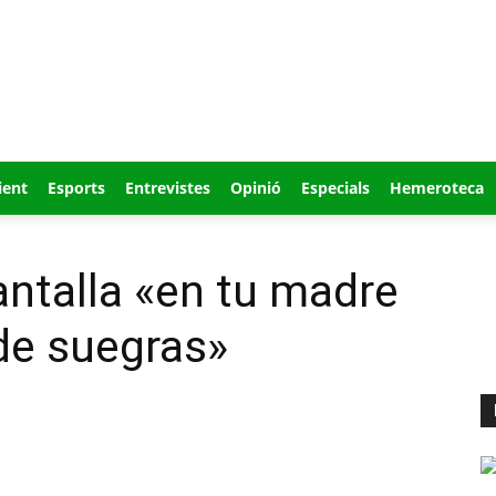
ient
Esports
Entrevistes
Opinió
Especials
Hemeroteca
antalla «en tu madre
 de suegras»