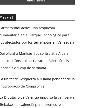
Més vist
Farmamundi activa una respuesta
humanitaria en el Parque Tecnológico para
los afectados por los terremotos en Venezuela
Dol oficial a Manises, foc controlat a Aldaia i
talls de trànsit als accessos al Saler són els
incendis del cap de setmana
La unitat de l’esquerra a l’Eliana pendent de la
incorporació de Compromís
La Diputació de València impulsa la campanya
‘Rebaixes en valencià’ per a promoure la