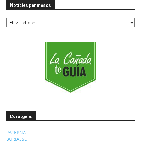
Notícies per mesos
Notícies
per
mesos
L’oratge a:
PATERNA
BURJASSOT