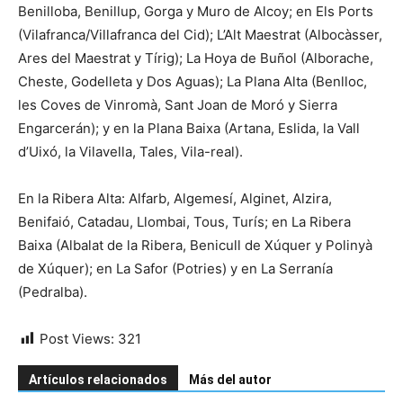
Benilloba, Benillup, Gorga y Muro de Alcoy; en Els Ports
(Vilafranca/Villafranca del Cid); L’Alt Maestrat (Albocàsser,
Ares del Maestrat y Tírig); La Hoya de Buñol (Alborache,
Cheste, Godelleta y Dos Aguas); La Plana Alta (Benlloc,
les Coves de Vinromà, Sant Joan de Moró y Sierra
Engarcerán); y en la Plana Baixa (Artana, Eslida, la Vall
d’Uixó, la Vilavella, Tales, Vila-real).
En la Ribera Alta: Alfarb, Algemesí, Alginet, Alzira,
Benifaió, Catadau, Llombai, Tous, Turís; en La Ribera
Baixa (Albalat de la Ribera, Benicull de Xúquer y Polinyà
de Xúquer); en La Safor (Potries) y en La Serranía
(Pedralba).
Post Views:
321
Artículos relacionados
Más del autor