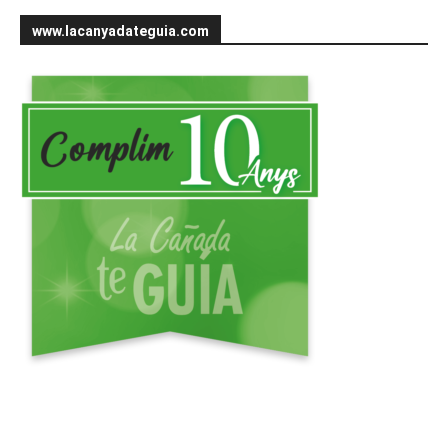
www.lacanyadateguia.com