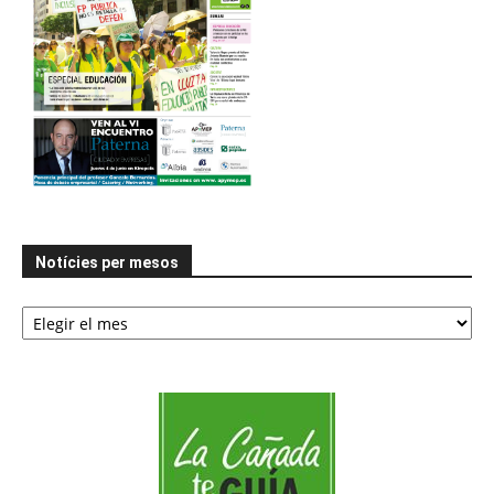
Notícies per mesos
Notícies
per
mesos