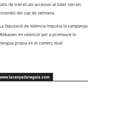
talls de trànsit als accessos al Saler són els
incendis del cap de setmana
La Diputació de València impulsa la campanya
‘Rebaixes en valencià’ per a promoure la
llengua propia en el comerç local
www.lacanyadateguia.com