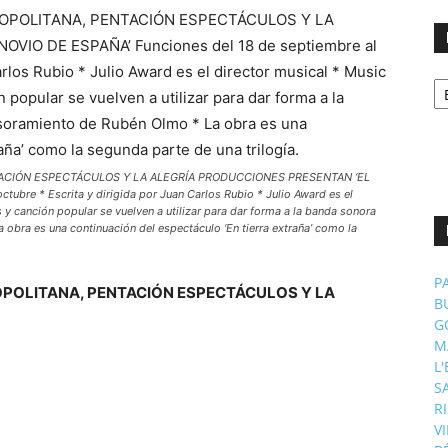
No
p
m
ACIÓN ESPECTÁCULOS Y LA ALEGRÍA PRODUCCIONES PRESENTAN ‘EL
tubre * Escrita y dirigida por Juan Carlos Rubio * Julio Award es el
s y canción popular se vuelven a utilizar para dar forma a la banda sonora
obra es una continuación del espectáculo ‘En tierra extraña’ como la
P
POLITANA, PENTACIÓN ESPECTÁCULOS Y LA
B
G
M
L
S
R
V