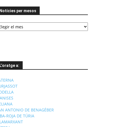
Notícies per mesos
tícies
er
esos
L’oratge a:
ATERNA
URJASSOT
ODELLA
ANISES
'ELIANA
AN ANTONIO DE BENAGÉBER
IBA-ROJA DE TÚRIA
ILAMARXANT