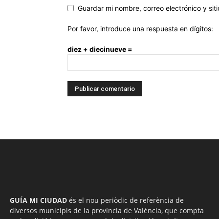
Guardar mi nombre, correo electrónico y si
Por favor, introduce una respuesta en dígitos:
diez + diecinueve =
GUÍA MI CIUDAD
és el nou periòdic de referència de
diversos municipis de la província de València, que compta