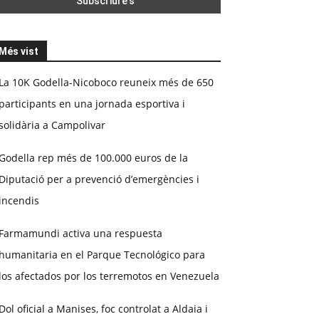
Més vist
La 10K Godella-Nicoboco reuneix més de 650
participants en una jornada esportiva i
solidària a Campolivar
Godella rep més de 100.000 euros de la
Diputació per a prevenció d’emergències i
incendis
Farmamundi activa una respuesta
humanitaria en el Parque Tecnológico para
los afectados por los terremotos en Venezuela
Dol oficial a Manises, foc controlat a Aldaia i