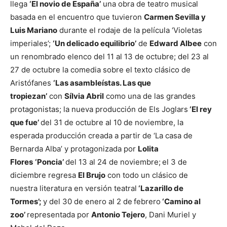
llega
‘El novio de España’
una obra de teatro musical
basada en el encuentro que tuvieron
Carmen Sevilla y
Luis Mariano
durante el rodaje de la película ‘Violetas
imperiales’;
‘Un delicado equilibrio’
de
Edward Albee
con
un renombrado elenco del 11 al 13 de octubre; del 23 al
27 de octubre la comedia sobre el texto clásico de
Aristófanes
‘Las asambleístas. Las que
tropiezan’
con
Sílvia Abril
como una de las grandes
protagonistas; la nueva producción de Els Joglars
‘El rey
que fue’
del 31 de octubre al 10 de noviembre, la
esperada producción creada a partir de ‘La casa de
Bernarda Alba’ y protagonizada por
Lolita
Flores
‘Poncia’
del 13 al 24 de noviembre;
el 3 de
diciembre regresa
El Brujo
con todo un clásico de
nuestra literatura en versión teatral
‘Lazarillo de
Tormes’;
y del 30 de enero al 2 de
febrero
‘Camino al
zoo’
representada por
Antonio Tejero
, Dani Muriel y