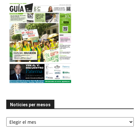
Notícies per mesos
Notícies
per
mesos