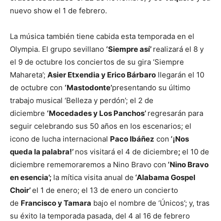
nuevo show el 1 de febrero.
La música también tiene cabida esta temporada en el
Olympia. El grupo sevillano
‘Siempre así’
realizará el 8 y
el 9 de octubre los conciertos de su gira ‘Siempre
Mahareta’;
Asier Etxendia y Erico Bárbaro
llegarán el 10
de octubre con
‘Mastodonte’
presentando su último
trabajo musical ‘Belleza y perdón’; el 2 de
diciembre
‘Mocedades y Los Panchos’
regresarán para
seguir celebrando sus 50 años en los escenarios; el
icono de lucha internacional
Paco Ibáñez
con
‘¡Nos
queda la palabra!’
nos visitará el 4 de diciembre
;
el 10 de
diciembre rememoraremos a Nino Bravo con
‘Nino Bravo
en esencia’;
la mítica visita anual de
‘Alabama Gospel
Choir’
el 1 de enero; el 13 de enero un concierto
de
Francisco y Tamara
bajo el nombre de ‘Únicos’; y, tras
su éxito la temporada pasada, del 4 al 16 de febrero