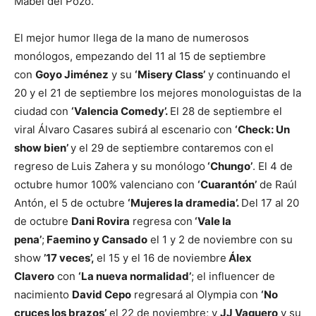
Mabel del Pozo.
El mejor humor llega de la mano de numerosos
monólogos, empezando del 11 al 15 de septiembre
con
Goyo Jiménez
y su
‘Misery Class’
y continuando el
20 y el 21 de septiembre los mejores monologuistas de la
ciudad con
‘Valencia Comedy’.
El 28 de septiembre el
viral Álvaro Casares subirá al escenario con
‘Check: Un
show bien’
y el 29 de septiembre contaremos con
el
regreso de
Luis Zahera y su monólogo
‘Chungo’
. El 4 de
octubre humor 100% valenciano con
‘Cuarantón’
de Raúl
Antón, el 5 de octubre
‘Mujeres la dramedia’.
Del 17 al 20
de octubre
Dani Rovira
regresa con
‘Vale la
pena’
;
Faemino y Cansado
el 1 y 2 de noviembre con su
show
’17 veces’,
el 15 y el 16 de noviembre
Álex
Clavero
con
‘La nueva normalidad’
; el influencer de
nacimiento
David Cepo
regresará al Olympia con
‘No
cruces los brazos’
el 22 de noviembre; y
JJ Vaquero
y su