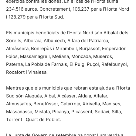
exercida contra les dones. En el cas de l’Horta suma
234.516 euros. Concretament, 106.237 per a l’Horta Nord
i 128.279 per a l’Horta Sud.
Els municipis beneficiats de l’Horta Nord són Albalat dels
Sorells, Alboraia, Albuixech, Alfara del Patriarca,
Almàssera, Bonrepòs i Mirambell, Burjassot, Emperador,
Foios, Massamagrell, Meliana, Moncada, Museros,
Paterna, La Pobla de Farnals, El Puig, Puçol, Rafelbunyol,
Rocafort i Vinalesa.
Mentres que els municipis que rebran esta ajuda a l’Horta
Sud són Alaquàs, Albal, Alcàsser, Aldaia, Alfafar,
Almussafes, Benetússer, Catarroja, Xirivella, Manises,
Massanassa, Mislata, Picanya, Picassent, Sedaví, Silla,
Torrent i Quart de Poblet.
La Junta de Govern de setembre ha donat llum verda a