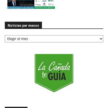
Notícies per mesos
Notícies
per
mesos