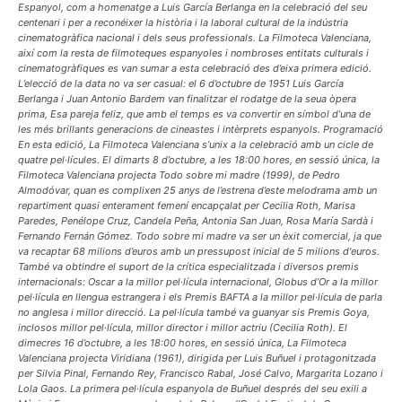
Espanyol, com a homenatge a Luis García Berlanga en la celebració del seu
centenari i per a reconéixer la història i la laboral cultural de la indústria
cinematogràfica nacional i dels seus professionals. La Filmoteca Valenciana,
així com la resta de filmoteques espanyoles i nombroses entitats culturals i
cinematogràfiques es van sumar a esta celebració des d’eixa primera edició.
L’elecció de la data no va ser casual: el 6 d’octubre de 1951 Luis García
Berlanga i Juan Antonio Bardem van finalitzar el rodatge de la seua òpera
prima, Esa pareja feliz, que amb el temps es va convertir en símbol d’una de
les més brillants generacions de cineastes i intèrprets espanyols. Programació
En esta edició, La Filmoteca Valenciana s’unix a la celebració amb un cicle de
quatre pel·lícules. El dimarts 8 d’octubre, a les 18:00 hores, en sessió única, la
Filmoteca Valenciana projecta Todo sobre mi madre (1999), de Pedro
Almodóvar, quan es complixen 25 anys de l’estrena d’este melodrama amb un
repartiment quasi enterament femení encapçalat per Cecilia Roth, Marisa
Paredes, Penélope Cruz, Candela Peña, Antonia San Juan, Rosa María Sardà i
Fernando Fernán Gómez. Todo sobre mi madre va ser un èxit comercial, ja que
va recaptar 68 milions d’euros amb un pressupost inicial de 5 milions d'euros.
També va obtindre el suport de la crítica especialitzada i diversos premis
internacionals: Oscar a la millor pel·lícula internacional, Globus d’Or a la millor
pel·lícula en llengua estrangera i els Premis BAFTA a la millor pel·lícula de parla
no anglesa i millor direcció. La pel·lícula també va guanyar sis Premis Goya,
inclosos millor pel·lícula, millor director i millor actriu (Cecilia Roth). El
dimecres 16 d’octubre, a les 18:00 hores, en sessió única, La Filmoteca
Valenciana projecta Viridiana (1961), dirigida per Luis Buñuel i protagonitzada
per Silvia Pinal, Fernando Rey, Francisco Rabal, José Calvo, Margarita Lozano i
Lola Gaos. La primera pel·lícula espanyola de Buñuel després del seu exili a