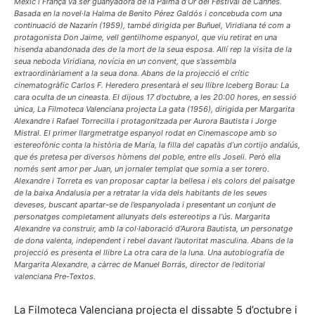
Mèxic i França va ser guanyadora de la Palma d’Or del Festival de Cannes.
Basada en la novel·la Halma de Benito Pérez Galdós i concebuda com una
continuació de Nazarín (1959), també dirigida per Buñuel, Viridiana té com a
protagonista Don Jaime, vell gentilhome espanyol, que viu retirat en una
hisenda abandonada des de la mort de la seua esposa. Allí rep la visita de la
seua neboda Viridiana, novícia en un convent, que s’assembla
extraordinàriament a la seua dona. Abans de la projecció el crític
cinematogràfic Carlos F. Heredero presentarà el seu llibre Iceberg Borau: La
cara oculta de un cineasta. El dijous 17 d’octubre, a les 20:00 hores, en sessió
única, La Filmoteca Valenciana projecta La gata (1956), dirigida per Margarita
Alexandre i Rafael Torrecilla i protagonitzada per Aurora Bautista i Jorge
Mistral. El primer llargmetratge espanyol rodat en Cinemascope amb so
estereofònic conta la història de María, la filla del capatàs d’un cortijo andalús,
que és pretesa per diversos hòmens del poble, entre ells Joseli. Però ella
només sent amor per Juan, un jornaler templat que somia a ser torero.
Alexandre i Torreta es van proposar captar la bellesa i els colors del paisatge
de la baixa Andalusia per a retratar la vida dels habitants de les seues
deveses, buscant apartar-se de l’espanyolada i presentant un conjunt de
personatges completament allunyats dels estereotips a l’ús. Margarita
Alexandre va construir, amb la col·laboració d’Aurora Bautista, un personatge
de dona valenta, independent i rebel davant l’autoritat masculina. Abans de la
projecció es presenta el llibre La otra cara de la luna. Una autobiografía de
Margarita Alexandre, a càrrec de Manuel Borrás, director de l’editorial
valenciana Pre-Textos.
La Filmoteca Valenciana projecta el dissabte 5 d’octubre i